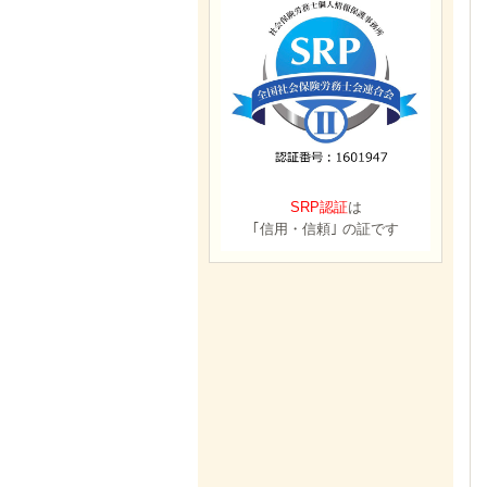
SRP認証
は
｢信用・信頼｣ の証です