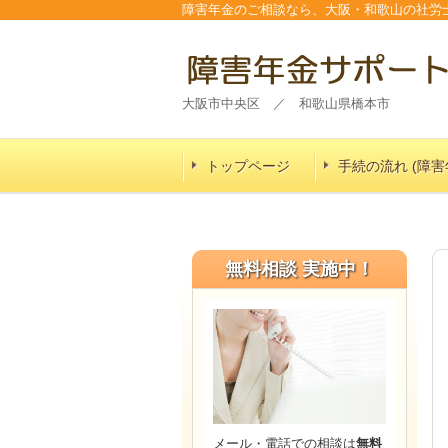
障害年金のご相談なら、大阪・和歌山の社労
大阪市中央区 ／ 和歌山県橋本市
トップページ
手続の流れ (障害
無料相談 実施中！
メール・電話での相談は
無料