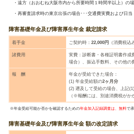
・遠方（おおむね大阪市内から所要時間１時間半以上）の場合
・再審査請求時の東京出張の場合･･･交通費実費および日当
障害基礎年金及び障害厚生年金 裁定請求
着手金
ご契約時：
22
,000円
（消費税込
諸費用
実費：診断書・各種証明書作成
場合）、振込手数料、その他の
報 酬
年金が受給できた場合：
(1) 年金受給額の
2ヶ月分
(2) 遡及して受給の場合、上記(
（※報酬には、別途消費税がか
※年金受給可能か否かを確認するための
年金加入記録調査は、無料
で
障害基礎年金及び障害厚生年金 額の改定請求