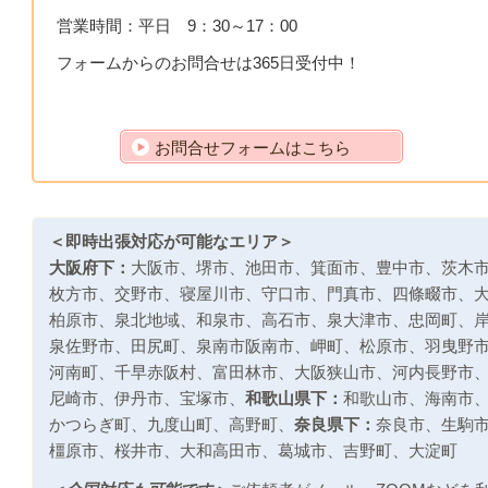
営業時間：平日 9：30～17：00
フォームからのお問合せは365日受付中！
お問合せフォームはこちら
＜即時出張対応が可能なエリア＞
大阪府下：
大阪市
、
堺市
、
池田市
、
箕面市
、
豊中市
、
茨木
枚方市、交野市
、
寝屋川市、守口市
、
門真市
、
四條畷市
、
柏原市
、
泉北地域
、
和泉市
、
高石市
、
泉大津市
、
忠岡町、
泉佐野市
、
田尻町
、
泉南市阪南市
、
岬町
、
松原市
、
羽曳野
河南町、
千早赤阪村、
富田林市
、
大阪狭山市
、
河内長野市
尼崎市
、
伊丹市
、
宝塚市、
和歌山県下：
和歌山市
、
海南市
かつらぎ町
、
九度山町
、
高野町、
奈良県下：
奈良市
、
生駒
橿原市
、
桜井市
、
大和高田市
、
葛城市、
吉野町
、
大淀町