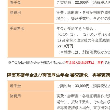
着手金
ご契約時：
22,000円
（消費税込
諸費用
実費
：
診断書・各種証明書作成
場合）、振込手数料、その他の
手続料金
年金が受給できた場合
：
下記の（1）、（2）のいずれか
(1) 改定前と改定後の年金受給額
(2)
10万円
（※報酬には、別途消費税がか
※年金受給可能か否かを確認するための
年金加入記録調査は、無料
で
障害基礎年金及び障害厚生年金 審査請求、再審査
着手金
ご契約時：
33,000円
（消費税込
諸費用
実費
：
診断書・各種証明書作成
場合）、振込手数料、その他の
※再審査請求の場合、東京出張