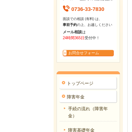
0736-33-7830
面談での相談 (有料) は、
事前予約
の上、お越しください
メール相談
は
24時間365日
受付中！
お問合せフォーム
トップページ
障害年金
手続の流れ（障害年
金）
障害基礎年金