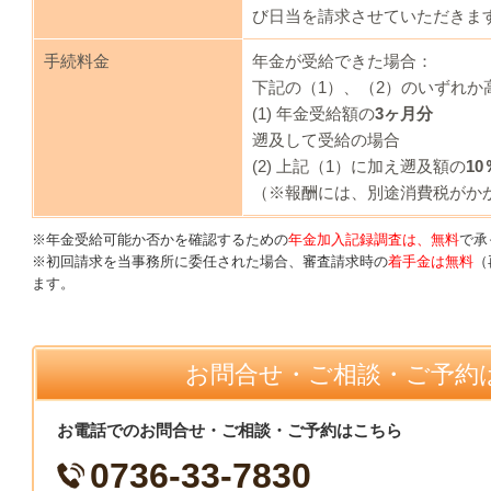
び日当を請求させていただきま
手続料金
年金が受給できた場合
：
下記の（1）、（2）のいずれか
(1) 年金受給額の
3ヶ月分
遡及して受給の場合
(2)
上記（1）に加え遡及額の
10
（※報酬には、別途消費税がか
※年金受給可能か否かを確認するための
年金加入記録調査は、無料
で承
※初回請求を当事務所に委任された場合、審査請求時の
着手金は無料
（
ます。
お問合せ・ご相談・ご予約
お電話でのお問合せ・ご相談・ご予約はこちら
0736-33-7830