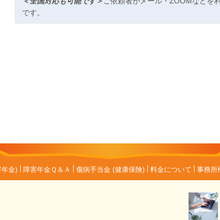
＜全国対応も可能です＞
ご依頼者がメール・ZOOMなどを
です。
害年金)
障害年金Ｑ＆Ａ
傷病手当金 (健康保険)
料金について
事務所