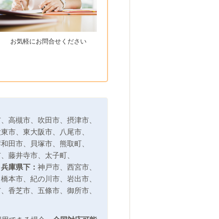
お気軽にお問合せください
市
、
高槻市
、
吹田市
、
摂津市
、
大東市
、
東大阪市
、
八尾市
、
岸和田市
、
貝塚市
、
熊取町
、
市
、
藤井寺市
、
太子町
、
、
兵庫県下：
神戸市
、
西宮市
、
、
橋本市
、
紀の川市
、
岩出市
、
市
、
香芝市
、
五條市、
御所市
、