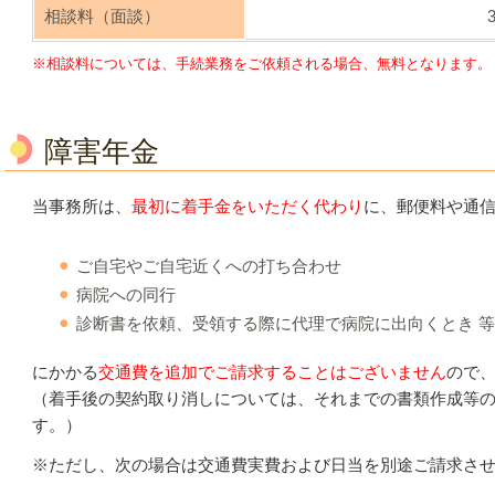
相談料（面談）
※相談料については、手続業務をご依頼される場合、無料となります。
障害年金
当事務所は、
最初に着手金をいただく代わり
に、郵便料や通
ご自宅やご自宅近くへの打ち合わせ
病院への同行
診断書を依頼、受領する際に代理で病院に出向くとき 等
にかかる
交通費を追加でご請求することはございません
ので
（着手後の契約取り消しについては、それまでの書類作成等
す。）
※ただし、次の場合は交通費実費および日当を別途ご請求さ