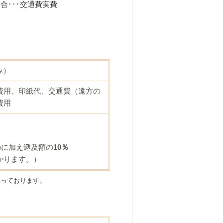
･･･交通費実費
み）
費用、印紙代、交通費（遠方の
費用
1)に加え遡及額の
10％
かります。）
承っております。