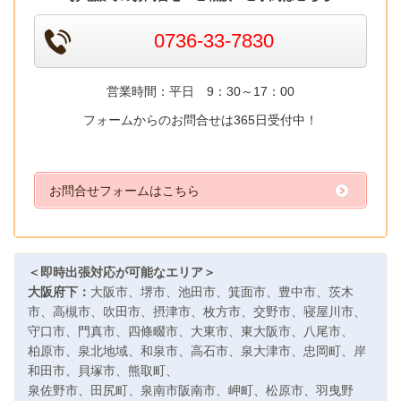
0736-33-7830
営業時間：平日 9：30～17：00
フォームからのお問合せは365日受付中！
お問合せフォームはこちら
＜即時出張対応が可能なエリア＞
大阪府下：
大阪市
、
堺市
、
池田市
、
箕面市
、
豊中市
、
茨木
市
、
高槻市
、
吹田市
、
摂津市
、
枚方市、交野市
、
寝屋川市、
守口市
、
門真市
、
四條畷市
、
大東市
、
東大阪市
、
八尾市
、
柏原市
、
泉北地域
、
和泉市
、
高石市
、
泉大津市
、
忠岡町、岸
和田市
、
貝塚市
、
熊取町
、
泉佐野市
、
田尻町
、
泉南市阪南市
、
岬町
、
松原市
、
羽曳野