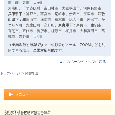
市
、
藤井寺市
、
太子町
、
河南町、
千早赤阪村、
富田林市
、
大阪狭山市
、
河内長野市、
兵庫県下：
神戸市
、
西宮市
、
尼崎市
、
伊丹市
、
宝塚市、
和歌
山県下：
和歌山市
、
海南市
、
橋本市
、
紀の川市
、
岩出市
、
か
つらぎ町
、
九度山町
、
高野町、
奈良県下：
奈良市
、
生駒市
、
香芝市
、
五條市、
御所市
、
橿原市
、
桜井市
、
大和高田市
、
葛
城市、
吉野町
、
大淀町
＜全国対応も可能です＞
ご依頼者がメール・ZOOMなどを利
用できる場合、
全国対応可能
です。
▲このページのトップに戻る
トップページ
障害年金
メニュー
高田綾子社会保険労務士事務所